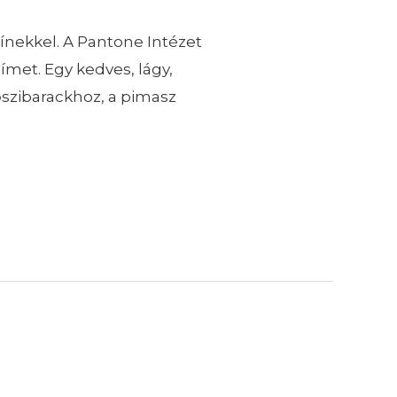
ínekkel. A Pantone Intézet
ímet. Egy kedves, lágy,
őszibarackhoz, a pimasz
e