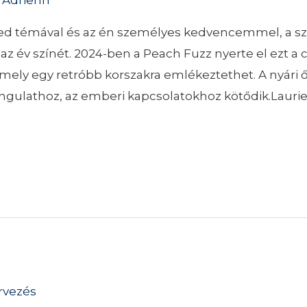
yed témával és az én személyes kedvencemmel, a sz
 év színét. 2024-ben a Peach Fuzz nyerte el ezt a c
amely egy retróbb korszakra emlékeztethet. A nyári 
hangulathoz, az emberi kapcsolatokhoz kötődik.Lauri