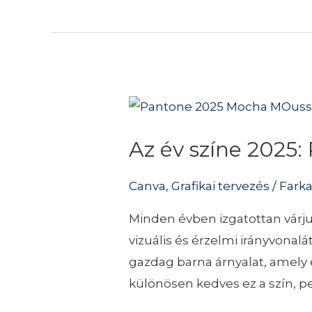
Az
év
Az év színe 202
színe
2025:
Canva
,
Grafikai tervezés
/
Fark
PANTONE
2025
Minden évben izgatottan várju
Mocha
vizuális és érzelmi irányvona
Mousse
gazdag barna árnyalat, amely
különösen kedves ez a szín, 