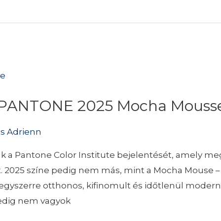
5: PANTONE 2025 Mocha Mouss
as Adrienn
k a Pantone Color Institute bejelentését, amely meg
lát. 2025 színe pedig nem más, mint a Mocha Mouse 
 egyszerre otthonos, kifinomult és időtlenül moder
pedig nem vagyok