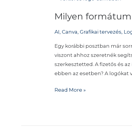
formátumban
Milyen formátumb
használd
a
AI
,
Canva
,
Grafikai tervezés
,
Lo
Canvában
készített
Egy korábbi posztban már sorr
logót?
viszont ahhoz szeretnék segí
szerkesztetted. A fizetős és az
ebben az esetben? A logókat 
Read More »