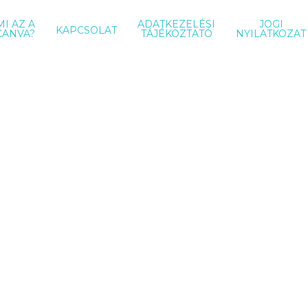
MI AZ A
ADATKEZELÉSI
JOGI
KAPCSOLAT
CANVA?
TÁJÉKOZTATÓ
NYILATKOZAT