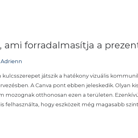
, ami forradalmasítja a prezent
 Adrienn
zájn kulcsszerepet játszik a hatékony vizuális komm
ervezésben. A Canva pont ebben jeleskedik. Olyan ki
nem mozognak otthonosan ezen a területen. Ezenkív
it is felhasználta, hogy eszközeit még magasabb szin