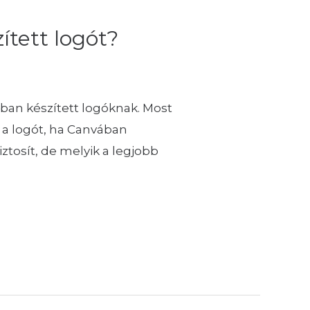
tett logót?
ában készített logóknak. Most
 a logót, ha Canvában
iztosít, de melyik a legjobb