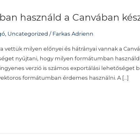
an használd a Canvában készí
gó
,
Uncategorized
/
Farkas Adrienn
a vettük milyen előnyei és hátrányai vannak a Canv
tséget nyújtani, hogy milyen formátumban használd
 ingyenes verzió is számos exportálási lehetőséget b
vektoros formátumban érdemes használni. A […]