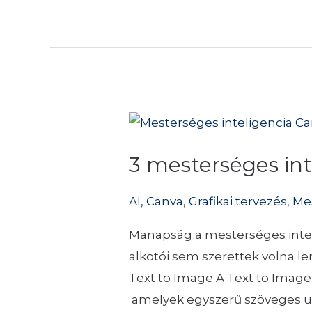
3
mesterséges
3 mesterséges in
intelligencia
eszköz
AI
,
Canva
,
Grafikai tervezés
,
Mes
Canvában
Manapság a mesterséges intel
alkotói sem szerettek volna le
Text to Image A Text to Image
amelyek egyszerű szöveges uta