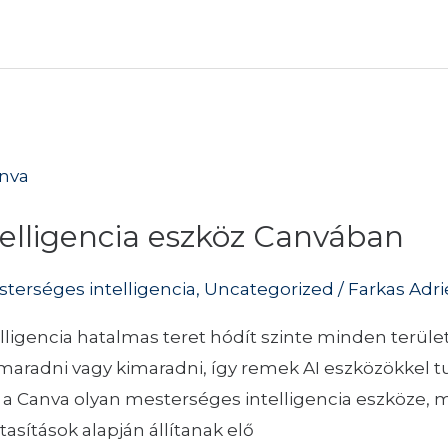
telligencia eszköz Canvában
terséges intelligencia
,
Uncategorized
/
Farkas Adr
ligencia hatalmas teret hódít szinte minden terül
maradni vagy kimaradni, így remek AI eszközökkel tur
 a Canva olyan mesterséges intelligencia eszköze, m
sítások alapján állítanak elő