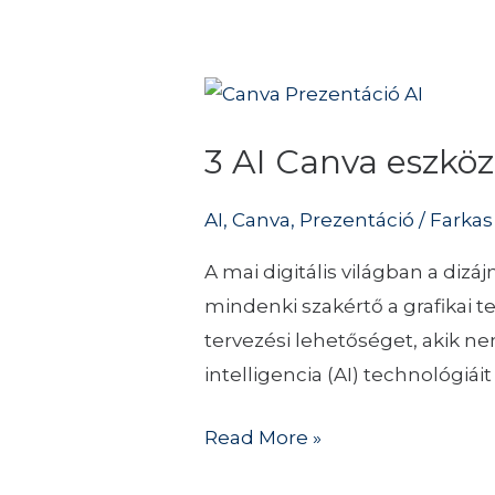
3
AI
3 AI Canva eszköz
Canva
eszköz,
AI
,
Canva
,
Prezentáció
/
Farkas
ami
forradalmasítja
A mai digitális világban a di
a
mindenki szakértő a grafikai t
prezentáció
tervezési lehetőséget, akik 
készítést
intelligencia (AI) technológiá
Read More »