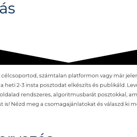
Menu
ás
a célcsoportod, számtalan platformon vagy már jele
a heti 2-3 insta posztodat elkészíts és publikáld.
Lev
ldalad rendszeres, algoritmusbarát posztokkal, am
st is! Nézd meg a csomagajánlatokat és válaszd ki m