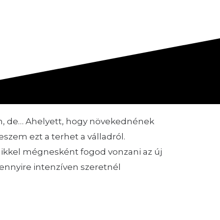
n, de…
Ahelyett, hogy növekednének
eszem ezt a terhet a válladról.
ikkel mégnesként fogod vonzani az új
ennyire intenzíven szeretnél