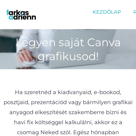
Skip
KEZDŐLAP
to
content
Legyen saját Canva
grafikusod!
Ha szeretnéd a kiadvanyaid, e-bookod,
posztjaid, prezentációd vagy bármilyen grafikai
anyagod elkeszítését szakemberre bízni és
havi fix költséggel kalkulálni, akkor ez a
csomag Neked szól. Egész hónapban