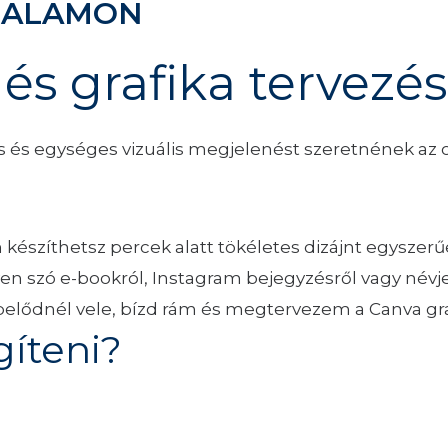
DALAMON
és grafika tervezés
s és egységes vizuális megjelenést szeretnének az on
észíthetsz percek alatt tökéletes dizájnt egyszerű
en szó e-bookról, Instagram bejegyzésről vagy névj
ődnél vele, bízd rám és megtervezem a Canva gra
íteni?