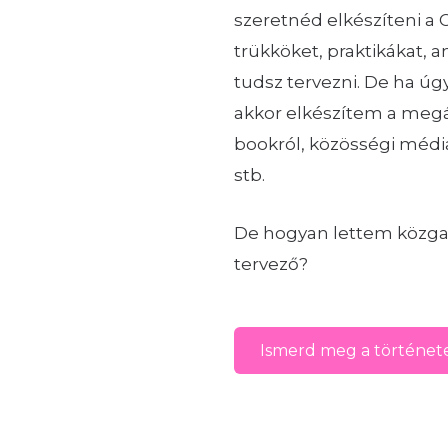
szeretnéd elkészíteni a
trükköket, praktikákat, 
tudsz tervezni. De ha úg
akkor elkészítem a megá
bookról, közösségi média
stb.
De hogyan lettem közgaz
tervező?
Ismerd meg a történet