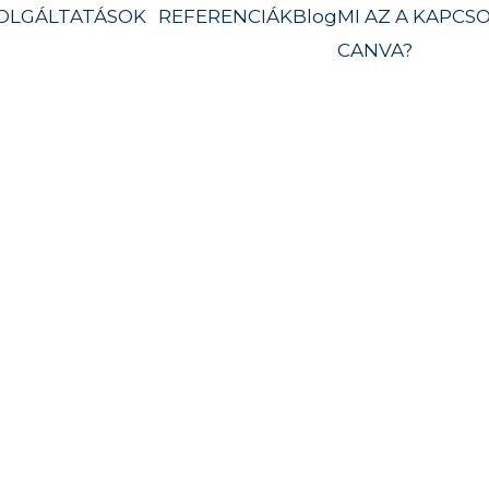
OLGÁLTATÁSOK
REFERENCIÁK
Blog
MI AZ A
KAPCSO
CANVA?
nu