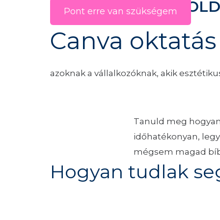
ÜDVÖZÖLLEK AZ OL
Pont erre van szükségem
Canva oktatás 
azoknak a vállalkozóknak, akik esztétiku
Tanuld meg hogyan k
időhatékonyan, legy
mégsem magad bíbel
Hogyan tudlak seg