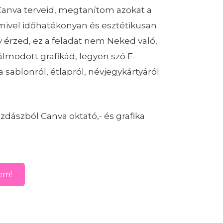
 Canva terveid, megtanítom azokat a
amivel időhatékonyan és esztétikusan
y érzed, ez a feladat nem Neked való,
lmodott grafikád, legyen szó E-
 sablonról, étlapról, névjegykártyáról
dászból Canva oktató,- és grafika
em!