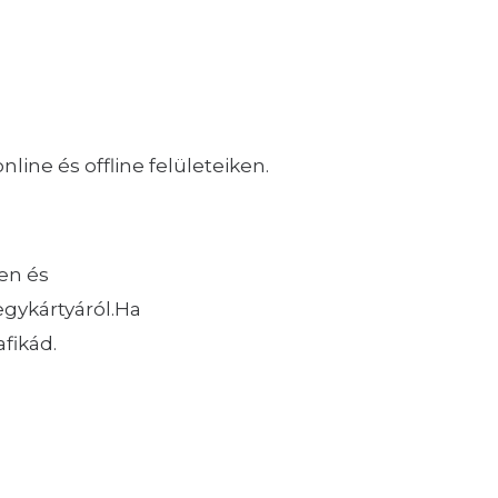
line és offline felületeiken.
en és
egykártyáról.Ha
fikád.