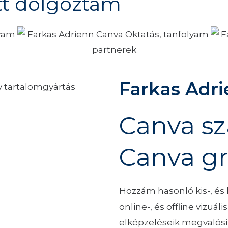
tt dolgoztam
Farkas Adri
Canva sz
Canva gr
Hozzám hasonló kis-, és
online-, és offline vizuá
elképzeléseik megvalósí