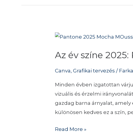
Az
év
Az év színe 202
színe
2025:
Canva
,
Grafikai tervezés
/
Fark
PANTONE
2025
Minden évben izgatottan várju
Mocha
vizuális és érzelmi irányvona
Mousse
gazdag barna árnyalat, amely
különösen kedves ez a szín, 
Read More »