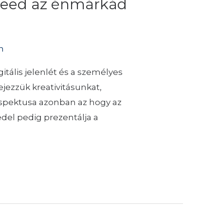
 feed az énmárkád
n
itális jelenlét és a személyes
ejezzük kreativitásunkat,
aspektusa azonban az hogy az
edel pedig prezentálja a