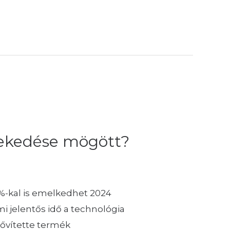
övekedése mögött?
0 %-kal is emelkedhet 2024
i jelentős idő a technológia
bővítette termék