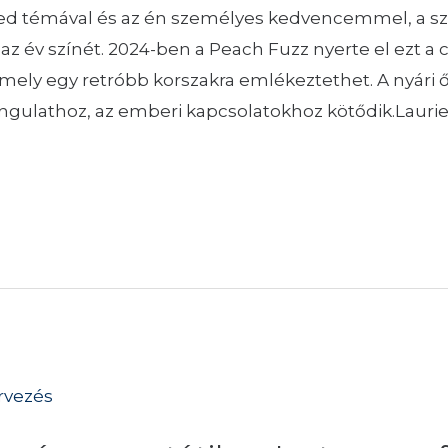
yed témával és az én személyes kedvencemmel, a sz
 év színét. 2024-ben a Peach Fuzz nyerte el ezt a c
amely egy retróbb korszakra emlékeztethet. A nyári 
hangulathoz, az emberi kapcsolatokhoz kötődik.Lauri