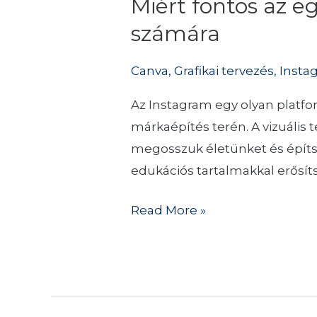
Miért fontos az e
az
egységes,
számára
esztétikus
Canva
,
Grafikai tervezés
,
Insta
Instagram
feed
Az Instagram egy olyan platfor
az
márkaépítés terén. A vizuális 
énmárkád
megosszuk életünket és építs
számára
edukációs tartalmakkal erősíts
Read More »