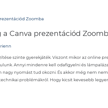
 a Canva prezentációd Zoom
drienn
ítése szinte gyerekjáték. Viszont mikor az online p
lunk. Annyi mindenre kell odafigyelni és lámpalázat
n nagy nyomást tud okozni. És akkor még nem nem 
 technikai problémákról. Hogy kicsit kevesebb legye