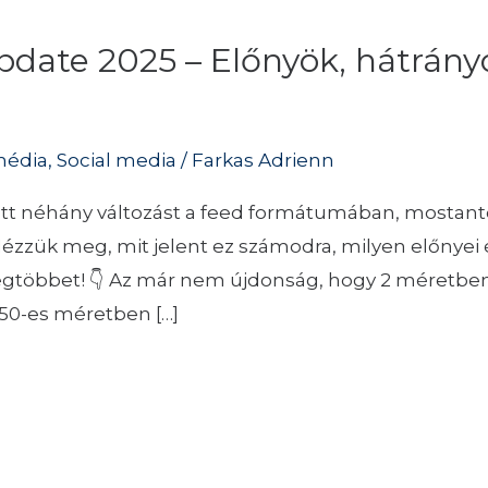
pdate 2025 – Előnyök, hátrány
média
,
Social media
/
Farkas Adrienn
zott néhány változást a feed formátumában, mostantó
Nézzük meg, mit jelent ez számodra, milyen előnyei 
egtöbbet! 👇 Az már nem újdonság, hogy 2 méretben 
350-es méretben […]