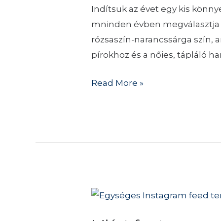
13-
Indítsuk az évet egy kis könn
1023
mninden évben megválasztja az
Peach
rózsaszín-narancssárga szín, 
Fuzz
pírokhoz és a nőies, tápláló 
Read More »
Miért
fontos