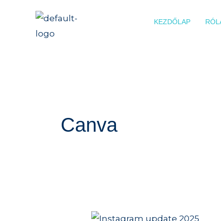
Skip
to
KEZDŐLAP
RÓL
content
Post
pagination
Canva
Instagram