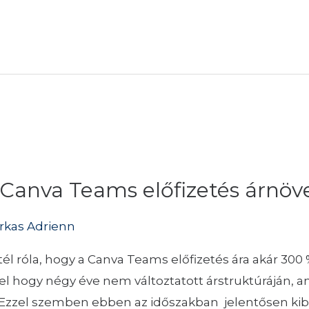
 a Canva Teams előfizetés árn
rkas Adrienn
tél róla, hogy a Canva Teams előfizetés ára akár 30
l hogy négy éve nem változtatott árstruktúráján, am
. Ezzel szemben ebben az időszakban jelentősen ki