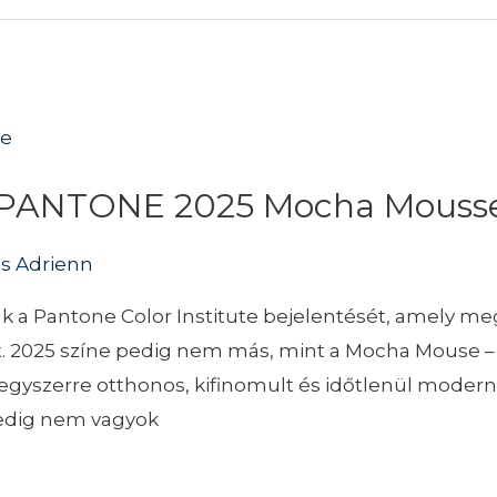
5: PANTONE 2025 Mocha Mouss
as Adrienn
k a Pantone Color Institute bejelentését, amely meg
lát. 2025 színe pedig nem más, mint a Mocha Mouse 
 egyszerre otthonos, kifinomult és időtlenül moder
pedig nem vagyok