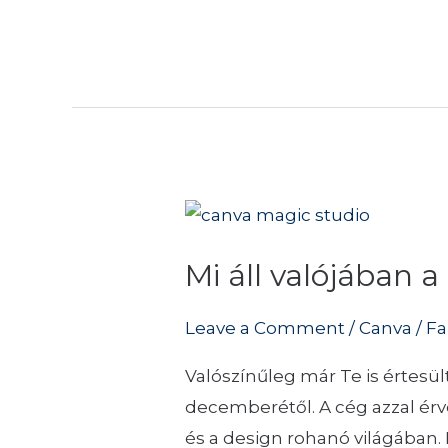
Mi
áll
Mi áll valójában
valójában
a
Leave a Comment
/
Canva
/
Fa
Canva
Teams
Valószínűleg már Te is értesül
előfizetés
decemberétől. A cég azzal érve
árnövekedése
és a design rohanó világában