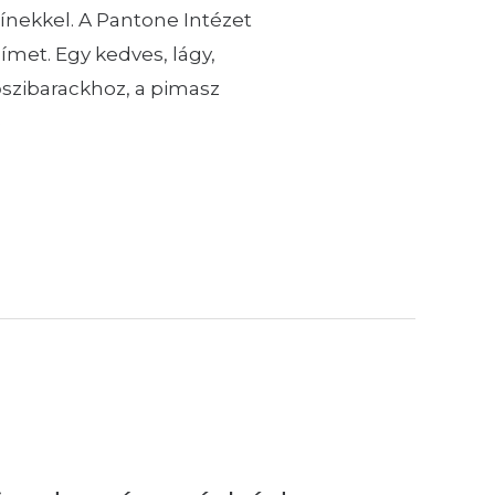
ínekkel. A Pantone Intézet
ímet. Egy kedves, lágy,
őszibarackhoz, a pimasz
e