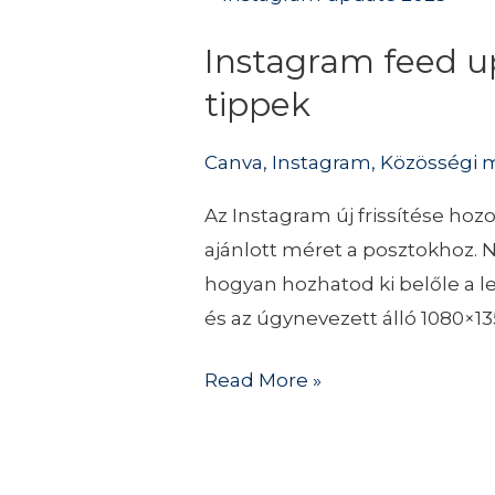
feed
Instagram feed u
update
2025
tippek
–
Canva
,
Instagram
,
Közösségi 
Előnyök,
hátrányok
Az Instagram új frissítése ho
és
ajánlott méret a posztokhoz. 
Canva
hogyan hozhatod ki belőle a l
tippek
és az úgynevezett álló 1080×1
Read More »