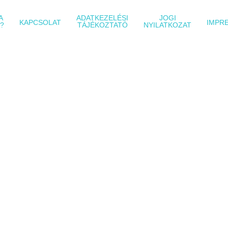
A
ADATKEZELÉSI
JOGI
KAPCSOLAT
IMPR
?
TÁJÉKOZTATÓ
NYILATKOZAT