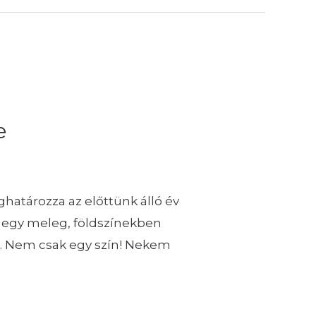
e
határozza az előttünk álló év
– egy meleg, földszínekben
n. Nem csak egy szín! Nekem