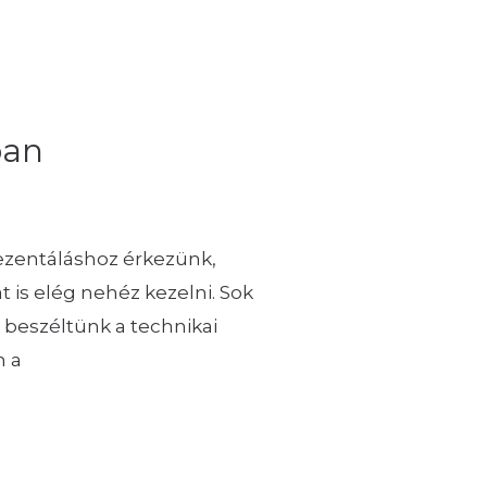
ban
rezentáláshoz érkezünk,
 is elég nehéz kezelni. Sok
beszéltünk a technikai
n a