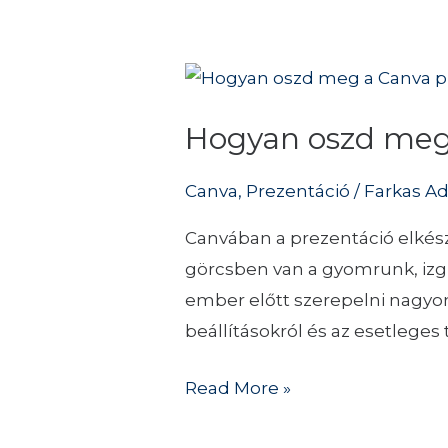
Hogyan
oszd
Hogyan oszd meg
meg
a
Canva
,
Prezentáció
/
Farkas A
Canva
prezentációd
Canvában a prezentáció elkész
Zoomban
görcsben van a gyomrunk, izgu
ember előtt szerepelni nagyo
beállításokról és az esetleges
Read More »