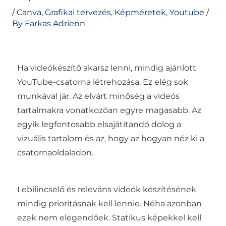
/
Canva
,
Grafikai tervezés
,
Képméretek
,
Youtube
/
By
Farkas Adrienn
Ha videókészítő akarsz lenni, mindig ajánlott
YouTube-csatorna létrehozása. Ez elég sok
munkával jár. Az elvárt minőség a videós
tartalmakra vonatkozóan egyre magasabb. Az
egyik legfontosabb elsajátítandó dolog a
vizuális tartalom és az, hogy az hogyan néz ki a
csatornaoldaladon.
Lebilincselő és releváns videók készítésének
mindig prioritásnak kell lennie. Néha azonban
ezek nem elegendőek. Statikus képekkel kell