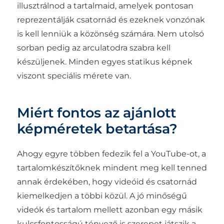
illusztrálnod a tartalmaid, amelyek pontosan
reprezentálják csatornád és ezeknek vonzónak
is kell lenniük a közönség számára. Nem utolsó
sorban pedig az arculatodra szabra kell
készüljenek. Minden egyes statikus képnek
viszont speciális mérete van.
Miért fontos az ajánlott
képméretek betartása?
Ahogy egyre többen fedezik fel a YouTube-ot, a
tartalomkészítőknek mindent meg kell tenned
annak érdekében, hogy videóid és csatornád
kiemelkedjen a többi közül. A jó minőségű
videók és tartalom mellett azonban egy másik
kulcsfontosságú tényező is szerepet játszik a