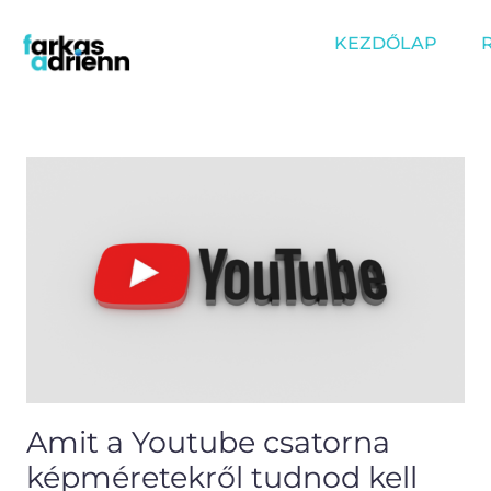
Skip
KEZDŐLAP
to
content
Post
navigation
Amit a Youtube csatorna
képméretekről tudnod kell