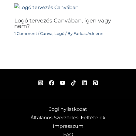
Logó tervezés Canvában, igen vagy
nem?
1 Comment
/
Canva
,
Logó
/ By
Farkas Adrienn
Jogi nyilatkozat
Általános Szerződési Feltételek
Impresszum
FAQ