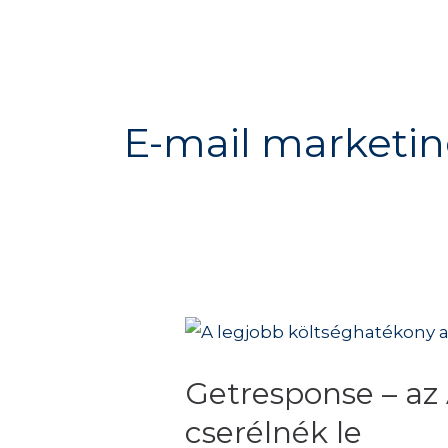
E-mail marketi
Getresponse
–
Getresponse – az
az
All
cserélnék le