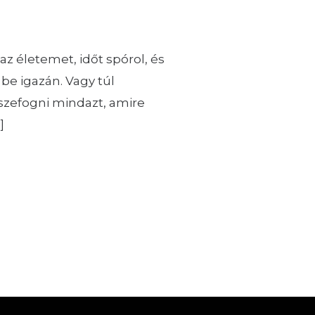
z életemet, időt spórol, és
be igazán. Vagy túl
szefogni mindazt, amire
]