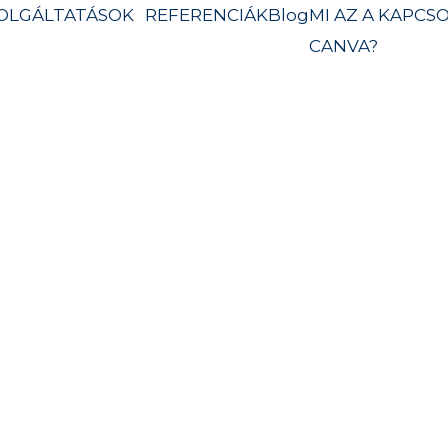
OLGÁLTATÁSOK
REFERENCIÁK
Blog
MI AZ A
KAPCSO
CANVA?
nu