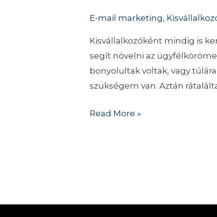
in
E-mail marketing
,
Kisvállalkoz
One
marketing
Kisvállalkozóként mindig is k
platform,
segít növelni az ügyfélkörömet
amit
bonyolultak voltak, vagy túlá
nem
szükségem van. Aztán rátalált
cserélnék
le
Read More »