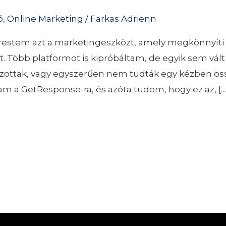
ó
,
Online Marketing
/
Farkas Adrienn
erestem azt a marketingeszközt, amely megkönnyíti a
. Több platformot is kipróbáltam, de egyik sem vált 
razottak, vagy egyszerűen nem tudták egy kézben ös
am a GetResponse-ra, és azóta tudom, hogy ez az, […