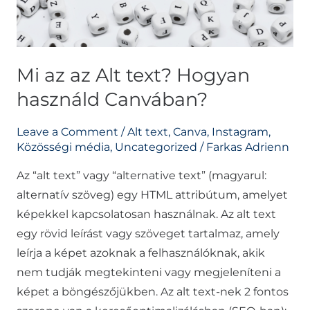
használd
Canvában?
Mi az az Alt text? Hogyan
használd Canvában?
Leave a Comment
/
Alt text
,
Canva
,
Instagram
,
Közösségi média
,
Uncategorized
/
Farkas Adrienn
Az “alt text” vagy “alternative text” (magyarul:
alternatív szöveg) egy HTML attribútum, amelyet
képekkel kapcsolatosan használnak. Az alt text
egy rövid leírást vagy szöveget tartalmaz, amely
leírja a képet azoknak a felhasználóknak, akik
nem tudják megtekinteni vagy megjeleníteni a
képet a böngészőjükben. Az alt text-nek 2 fontos